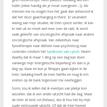
toilet (zeker handig als je moet overgeven ;-)). Als
mensen me nu vragen hoe het gaat dan antwoord ik
dat het ‘door gaat/hanging in there’. Er verandert
weinig aan mijn situatie; de trein sjeest verder, ik kan
er niet uit en moet wel mee over de rails. Ik word
vaak geleefd: van oncologische afspraak naar andere
oncologische afspraak. Van ziekenhuis naar
fysiotherapie naar diëtiste naar psycholoog naar
controles rondom het
Syndroom van Lynch
. Neem
daarbij dat ik maar 1 ding op een dag kan doen
vanwege mijn ‘energetische beperking’ en dan is je
dag op, klaar en kun je filmpjes gaan kijken in de
trein. Gelukkig heeft de trein Netflix en mag ik m’n
voeten op de bank tegenover me neerleggen.
Soms zou ik willen dat ik eventjes van plekje kon
wisselen: dat ik een ander uitzicht had die dag. Maar
de trein zit best vol (helaas), dus ik hou het bij mijn
oude vertrouwde uitzicht. Of dat de trein heeeel