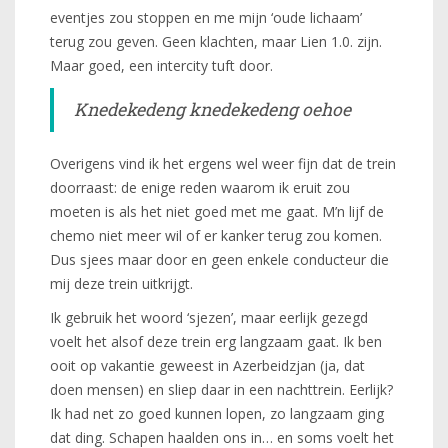
eventjes zou stoppen en me mijn ‘oude lichaam’
terug zou geven. Geen klachten, maar Lien 1.0. zijn.
Maar goed, een intercity tuft door.
Knedekedeng knedekedeng oehoe
Overigens vind ik het ergens wel weer fijn dat de trein
doorraast: de enige reden waarom ik eruit zou
moeten is als het niet goed met me gaat. M’n lijf de
chemo niet meer wil of er kanker terug zou komen.
Dus sjees maar door en geen enkele conducteur die
mij deze trein uitkrijgt.
Ik gebruik het woord ‘sjezen’, maar eerlijk gezegd
voelt het alsof deze trein erg langzaam gaat. Ik ben
ooit op vakantie geweest in Azerbeidzjan (ja, dat
doen mensen) en sliep daar in een nachttrein. Eerlijk?
Ik had net zo goed kunnen lopen, zo langzaam ging
dat ding. Schapen haalden ons in… en soms voelt het