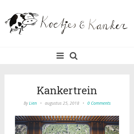
Toggle
navigation
Kankertrein
By
Lien
•
augustus 25, 2018
•
0 Comments