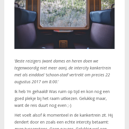
‘
Beste reizigers (want dames en heren doen we
tegenwoordig niet meer aan), de intercity kankertrein
met als einddoel ‘schoon-stad’ vertrekt om precies 22
augustus 2017 om 8:00
.’
Ik heb ‘m gehaald! Was ruim op tijd en kon nog een
goed plekje bij het raam uitkiezen. Gelukkig maar,
want de reis duurt nog even ;-)
Het voelt alsof ik momenteel in de kankertrein zit. Hij
dendert door en zoals een echte intercity betaamt:
geen tussenstops. Geen pauzes. Gelukkig wel een