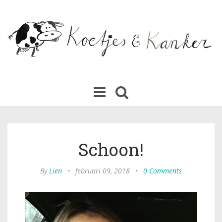
Toggle
navigation
Schoon!
By
Lien
•
februari 09, 2018
•
0 Comments