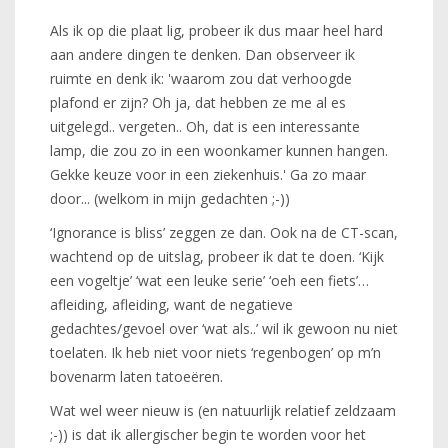
Als ik op die plaat lig, probeer ik dus maar heel hard
aan andere dingen te denken. Dan observeer ik
ruimte en denk ik: 'waarom zou dat verhoogde
plafond er zijn? Oh ja, dat hebben ze me al es
uitgelegd.. vergeten.. Oh, dat is een interessante
lamp, die zou zo in een woonkamer kunnen hangen.
Gekke keuze voor in een ziekenhuis.' Ga zo maar
door... (welkom in mijn gedachten ;-))
‘Ignorance is bliss’ zeggen ze dan. Ook na de CT-scan,
wachtend op de uitslag, probeer ik dat te doen. ‘Kijk
een vogeltje’ ‘wat een leuke serie’ ‘oeh een fiets’…
afleiding, afleiding, want de negatieve
gedachtes/gevoel over ‘wat als..’ wil ik gewoon nu niet
toelaten. Ik heb niet voor niets ‘regenbogen’ op m’n
bovenarm laten tatoeëren.
Wat wel weer nieuw is (en natuurlijk relatief zeldzaam
;-)) is dat ik allergischer begin te worden voor het