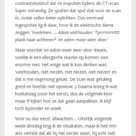
contrastvloeistof dat ze inspuiten tijdens de CT-scan.
Super onhandig. Ze spuiten dat spul vlak voor de scan
in, zodat cellen beter oplichten. Dus eenmaal
ingespoten lig ik daar, hoor ik de elektrische dame
zeggen: ‘
Inademen
…...
Adem vasthouden.
’ *prrrrrrrrrrttt
plank naar achteren* ‘
en adem maar weer door
.’
Maar voordat ‘
en adem maar weer door
’ kwam,
voelde ik een allergische reactie op komen: een
enorme nies. Het enige wat ik kon denken was
‘vasthouden, niet niezen, niet niezen, niet niezen’ en
dat is me nagenoeg gelukt. De scan was gelukkig
goed en hoefde niet opnieuw :) Daarna kreeg ik wat
huiduitslag (voor het eerst), dus de volgende keer
maar ff kijken hoe ze dat gaan aanpakken. Ik blijf
toch bijzonder en uniek.
Voor nu dus eerst: afwachten…. Uiterlijk volgende
week dinsdag krijg ik de resultaten, maar ik heb m’n
arts verteld dat als hij het eerder weet, hij echt niet